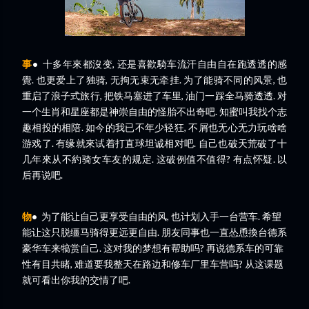
事
•
十多年來都沒变, 还是喜歡騎车流汗自由自在跑透透的感
覺. 也更爱上了独骑, 无拘无束无牵挂. 为了能骑不同的风景, 也
重启了浪子式旅行, 把铁马塞进了车里, 油门一踩全马骑透透. 对
一个生肖和星座都是神崇自由的怪胎不出奇吧. 知蜜叫我找个志
趣相投的相陪. 如今的我已不年少轻狂, 不屑也无心无力玩啥啥
游戏了. 有缘就來试着打直球坦诚相对吧. 自己也破天荒破了十
几年來从不約骑女车友的规定. 这破例值不值得? 有点怀疑. 以
后再说吧.
物
•
为了能让自己更享受自由的风, 也计划入手一台营车. 希望
能让这只脱缰马骑得更远更自由. 朋友同事也一直怂恿換台德系
豪华车来犒赏自己. 这对我的梦想有帮助吗? 再说德系车的可靠
性有目共睹, 难道要我整天在路边和修车厂里车营吗? 从这课题
就可看出你我的交情了吧.