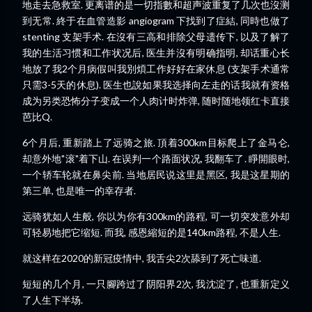
地走去急救室. 更离谱的是一切指數和超声波重复了几次也沒测
到无常. 終于在血管造影 angiogram 下找到了症結, 同時也做了
stenting 支架手术. 在沒有三高和排除父母遗传下, 以及了解了
我的生活习惯和工作状况后, 医生并沒有明确指明, 却话重心长
地放了我2个月病假叫我別煩工作好好在家休息 (支架手术通常
只需3-5天的休息). 医生也說如果我选择向左走的话我就有资格
成为另类恐怖分子变成一个人肉计时炸弹, 随时随地领红卡直接
芭比Q.
6个月后, 重新踏上了远骑之旅. 頂着300km目标爬上了金马仑,
却意外地"滚"着下山. 在误判一个路面状况, 我翻车了. 睜開眼时,
一个轿车轮就在鼻尖前. 当地居民说这里是黑区, 我是这星期的
第三单, 也是唯一的幸存者.
远骑犹如人生般, 你以为你有300km的路程, 可一切突发意外却
可轻易地把它缩短. 而我, 感恩縮短的是140km路程, 不是人生.
就这样在2020的新冠疫情中, 我舌尖2次舔到了死亡味道.
短短的几个月, 一只腳跨过了阴阳界2次, 我沈淀了, 也重新定义
了人生下半场.