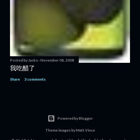
Posted by
Jacko
November 08, 2008
我吃醋了
Share
3 comments
Powered by Blogger
Theme images by
Matt Vince