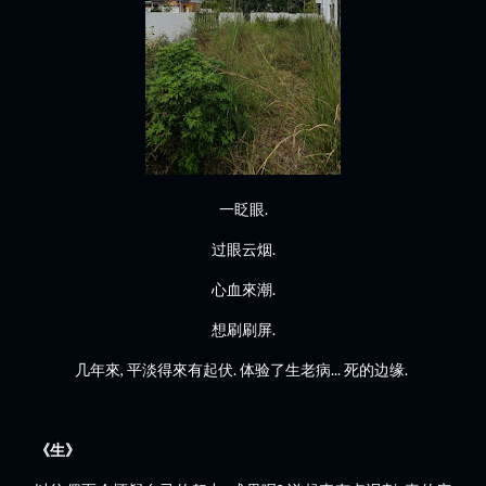
一眨眼.
过眼云烟.
心血來潮.
想刷刷屏.
几年來, 平淡得來有起伏. 体验了生老病... 死的边缘.
《生》