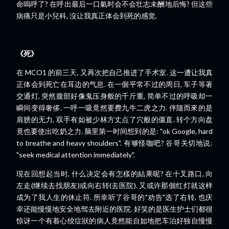
命嗚呼了? 在呼出最后一口氣时会不会壮志未酬地后悔? 但这些
病痛只是小兒科, 沒让我真正体会到死的感觉.
《死》
在 MCO1 的前三天, 又再次把自己推进了手术室. 这一遭让我真
正体会到死亡在耳边的气息. 在一個平常不过的周日, 车子等著
交通灯, 突然腹部好像鬼压身般的千斤重, 简单不过的呼吸却一
瞬间变得奢侈. 一呼一吸竟然要费九牛二虎之力. 伴隨而來的是
肩膀的无力, 双手有如被少林方丈点了穴般的僵直. 转个方向盘
竟也要使出吃奶之力. 脑里第一时间想到的是: "ok Google, hard
to breathe and heavy shoulders". 有够怪咖吧? 谷哥关切地说:
"seek medical attention immediately".
現在回想起当时, 什么决定会有怎樣的結果呢? 在十叉路口, 向
左走(继续去找朋友)或向右转(去医院). 又或许那個红灯就这样
成为了我人生的休止符. 所幸听了谷哥的"劝告"选了右转, 也庆
幸还能慢慢地安全地驾去附近的医院. 好笑的是医生护士们都很
惊讶一个有着心绞症狀的病人竟然能自如地把车泊好独自慢慢