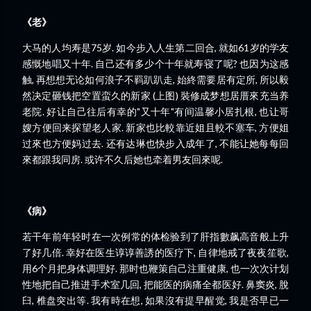
《老》
大马的人均寿是75岁. 如今步入人生第二回合, 就如61岁的学友
感慨地唱又十年. 自己还有多少个十年就寿寝了呢? 也因为这感
触, 再想想无论如何浪子不羁趴趴走, 始終需要居有定所, 所以毅
然决定砸钱把空置蛮久的新家 (上图) 裝修成梦想居厝來充当养
老院. 好让自己往后有幸的"又十年"有间温馨小居扎根, 也让哥
嫂方便回来探望老人家. 新家也比較靠近姐且較不塞车, 方便姐
过來也方便妈过去. 还有达琳也快步入成年了, 不能让她每每回
來都跟我同房. 或许不久后她也牵着男友回來呢.
《病》
若干年前年轻时在一次例常的体检验到了肝指數飙高音般上升
了好几倍. 幸好在医生谆谆善誘的医疗下, 自律地戒了夜夜笙歌,
用6个月把身体调理好. 那时也鞭策自己注重健康, 也一次次计划
性地把自己推进手术室几回, 把能医的病痛全都医好. 鼻窦炎, 脫
臼, 椎盘突出等. 我有時在想, 如果沒有提早醒觉, 我是否早已一