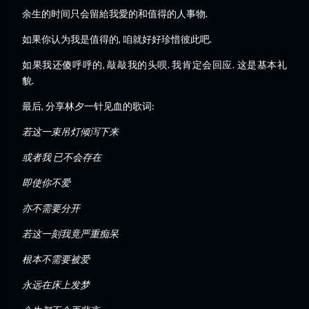
余生的时间只会留給我愛的和值得的人事物.
如果你认为我是值得的, 咱就好好珍惜彼此吧.
如果我还傻呼呼的, 敲敲我的头呗. 我肯定会回应. 这是基本礼
貌.
最后, 分享林夕一针见血的歌词:
若这一束吊灯倾泻下来
或者我 已不会存在
即使你不爱
亦不需要分开
若这一刻我竟严重痴呆
根本不需要被爱
永远在床上发梦