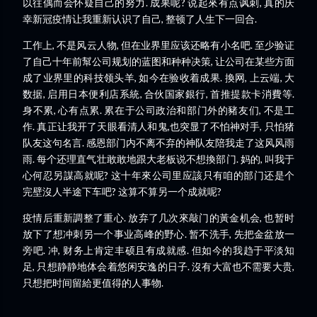
以往偶而会怀疑自己的努力. 成果呢? 说起來有点讽刺, 真的庆
幸新冠疫情让我重新认识了自己, 整顿了人生下一回合.
工作上, 不是风云人物, 但在业界里应该还略有小名吧. 至少验证
了自己十年前幫公司规划的蓝图和种种决策, 让公司在某些方面
成了业界里的科技领头羊, 如今在验收着成果. 換网, 上云端, 大
数据, 启用日本便利店系統, 合伙国家銀行, 首推提款卡消費等.
身不累, 心有点累. 累在于公司政治和部门外的豬友们, 不是工
作. 真正让我开了天眼看清人和鬼,也突显了不怕神对手, 只怕猪
队友这句名言. 感恩部门内不离不弃的神队友陪我走了这风风雨
雨. 每个还理直气壮敢敢地跟大老板说不想換部门. 妈的, 叫我于
心何忍另謀高就呢? 这十年來公司里应該只有咱的部门还是个
完壁沒人半途下车吧? 这算不算另一个成就呢?
疫情后重新調整了重心. 放弃了几次來敲门的黃金机会, 也暂时
放下了想冲刺另一个事业高峰的野心. 暂不洗手, 先把金盆放一
旁吧. 冲, 财务上肯定丰硕且有成就感. 但如今的我趋于平淡知
足, 只想静静地体会着悠闲安逸的日子. 沒有大富也不需要大贵,
只想把时间留給更值得的人事物.